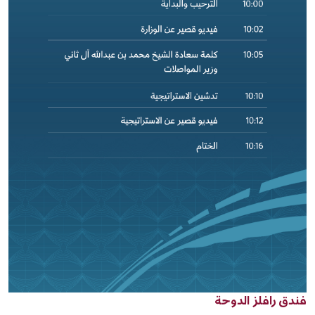
فندق رافلز الدوحة